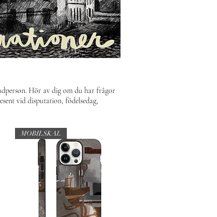
udperson.
H
ör av dig om du har frågor
resent vid disputation, födelsedag,
MOBILSKAL