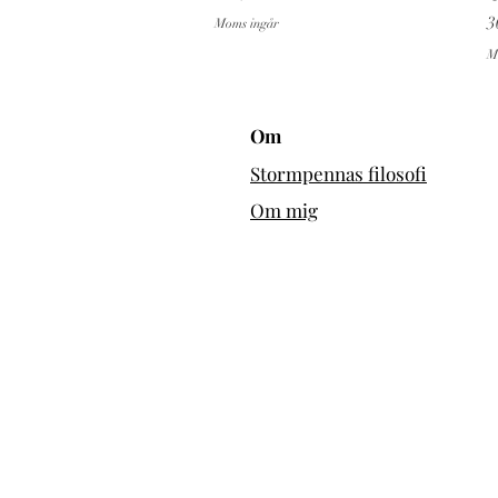
P
3
Moms ingår
M
Om
Stormpennas filosofi
Om mig