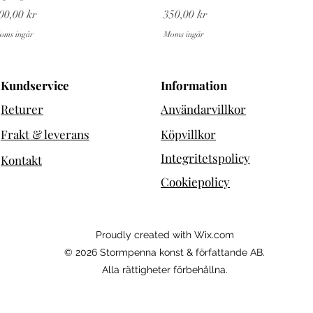
ris
Pris
00,00 kr
350,00 kr
oms ingår
Moms ingår
Kundservice
Information
Returer
Användarvillkor
Frakt & leverans
Köpvillkor
Integritetspolicy
Kontakt
Cookiepolicy
Proudly created with Wix.com
© 2026 Stormpenna konst & författande AB.
Alla rättigheter förbehållna.