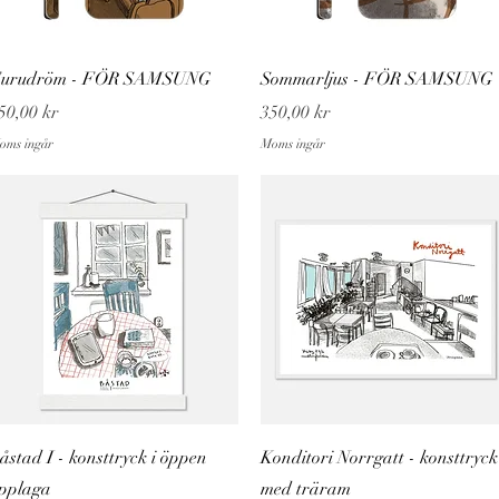
Snabbvisning
Snabbvisning
urudröm - FÖR SAMSUNG
Sommarljus - FÖR SAMSUNG
ris
Pris
50,00 kr
350,00 kr
oms ingår
Moms ingår
Snabbvisning
Snabbvisning
åstad I - konsttryck i öppen
Konditori Norrgatt - konsttryck
pplaga
med träram