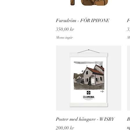
Snabbvisning
Furudröm - FÖR IPHONE
F
Pris
P
350,00 kr
3
Moms ingår
M
Snabbvisning
Poster med hängare - WISBY
B
u
Pris
200,00 kr