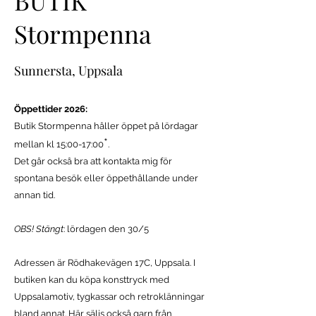
BUTIK
Stormpenna
Sunnersta, Uppsala
Öppettider 2026:
Butik Stormpenna håller öppet på lördagar
*
mellan kl 15:00-17:00
.
Det går också bra att kontakta mig för
spontana besök eller öppethållande under
annan tid.
OBS! Stängt
: lördagen den 30/5
Adressen är
Rödhakevägen 17C, Uppsala.
I
butiken kan du köpa konsttryck med
Uppsalamotiv,
tygkassar och retroklänningar
bland annat. Här säljs också garn från