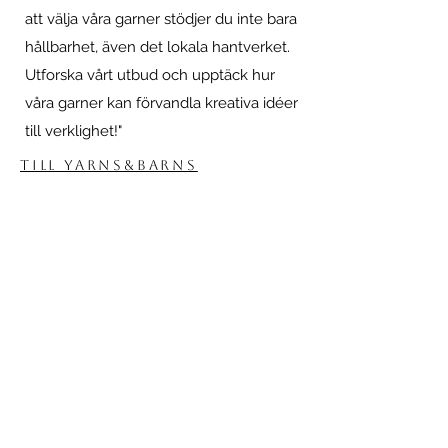
att välja våra garner stödjer du inte bara
hållbarhet, även det lokala hantverket.
Utforska vårt utbud och upptäck hur
våra garner kan förvandla kreativa idéer
till verklighet!"
till yarns&barns
Proudly created with Wix.com
© 2026 Stormpenna konst & författande AB.
Alla rättigheter förbehållna.
Om
Om mig