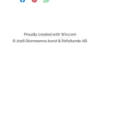
Proudly created with Wix.com
© 2026 Stormpenna konst & författande AB.
Alla rättigheter förbehållna.
Om
Om mig
Returer
Stormpennas filosofi
Kundservice
Frakt & leverans
Kontakt
Information