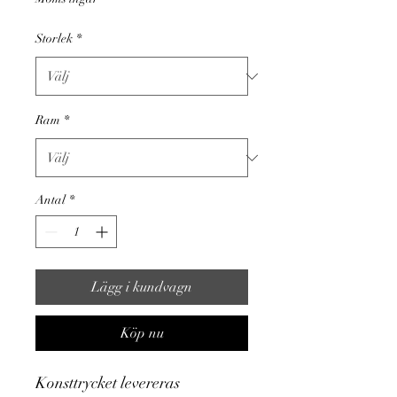
Storlek
*
Ram
*
Antal
*
Lägg i kundvagn
Köp nu
Konsttrycket levereras