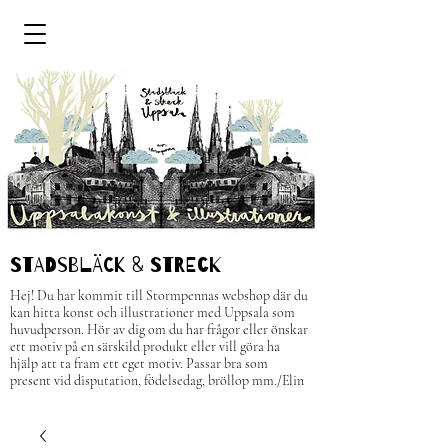
STADSBLÄCK & STRECk
Hej! Du har kommit till Stormpennas webshop där du
kan hitta konst och illustrationer med Uppsala som
huvudperson.
H
ör av dig om du har frågor eller önskar
ett motiv på en särskild produkt eller vill göra ha
hjälp att ta fram ett eget motiv. Passar bra som
present vid disputation, födelsedag, bröllop mm.
/Elin