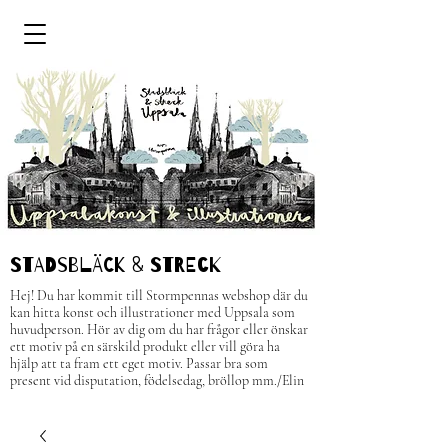
STADSBLÄCK & STRECk
Hej! Du har kommit till Stormpennas webshop där du
kan hitta konst och illustrationer med Uppsala som
huvudperson.
H
ör av dig om du har frågor eller önskar
ett motiv på en särskild produkt eller vill göra ha
hjälp att ta fram ett eget motiv. Passar bra som
present vid disputation, födelsedag, bröllop mm.
/Elin