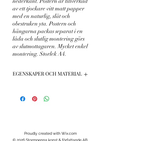
nederkant. Postern är tillverkad
av ett tjockare vitt matt papper
med en naturlig, slät och
obestruken yta. Postern och
hängarna packas separat i en
låda och slutlig montering görs
av slutmottagaren. Mycket enkel
montering. Storlek A4.
EGENSKAPER OCH MATERIAL
Egenskaper: Hängarens material:
Hållbart furuträ. Hängarens färg:
Finns i svart, vit, naturligt trä och
mörkbrunt, med matchande bomullsrep.
Design: Magnetiska hängare som
förhindrar skador på postern och gör
det enkelt att byta tryck. Pappersvikt:
Proudly created with Wix.com
200 gsm (80 lb) för en hållbar och
© 2026 Stormpenna konst & författande AB.