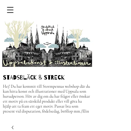
STADSBLÄCK & STRECk
Hej! Du har kommit till Stormpennas webshop där du
kan hitta konst och illustrationer med Uppsala som
huvudperson.
H
ör av dig om du har frågor eller önskar
ett motiv på en särskild produkt eller vill göra ha
hjälp att ta fram ett eget motiv. Passar bra som
present vid disputation, födelsedag, bröllop mm.
/Elin