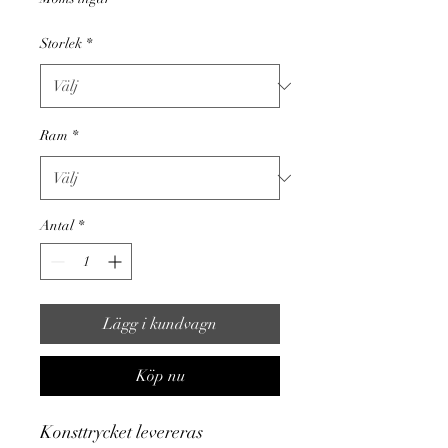
Storlek
*
Ram
*
Antal
*
Lägg i kundvagn
Köp nu
Konsttrycket levereras