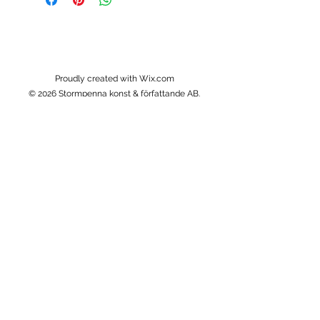
Proudly created with Wix.com
© 2026 Stormpenna konst & författande AB.
Alla rättigheter förbehållna.
Om
Om mig
Returer
Stormpennas filosofi
Kundservice
Frakt & leverans
Kontakt
Information