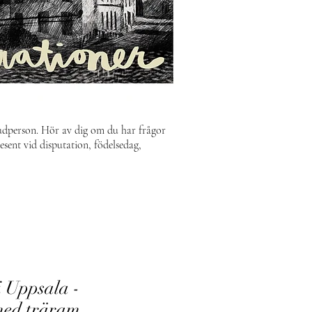
udperson.
H
ör av dig om du har frågor
resent vid disputation, födelsedag,
i Uppsala -
med träram