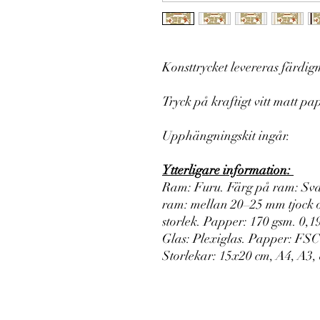
Konsttrycket levereras färdig
Tryck på kraftigt vitt matt pa
Upphängningskit ingår.
Ytterligare information:
Ram: Furu. Färg på ram: Svar
ram: mellan 20–25 mm tjock 
storlek. Papper: 170 gsm. 0,1
Glas: Plexiglas. Papper: FSC-
Storlekar: 15x20 cm, A4, A3, 