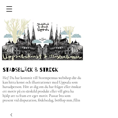
STADSBLÄCK & STRECk
Hej! Du har kommit till Stormpennas webshop där du
kan hitta konst och illustrationer med Uppsala som
huvudperson.
H
ör av dig om du har frågor eller önskar
ett motiv på en särskild produkt eller vill göra ha
hjälp att ta fram ett eget motiv. Passar bra som
present vid disputation, födelsedag, bröllop mm.
/Elin