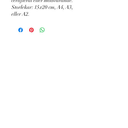
certifierat eller motsvarande.
Storlekar: 15x20 cm, A4, A3,
eller A2.
Proudly created with Wix.com
© 2026 Stormpenna konst & författande AB.
Alla rättigheter förbehållna.
Om
Om mig
Returer
Stormpennas filosofi
Kundservice