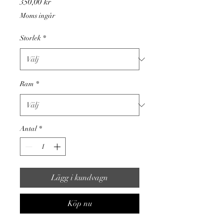
Pris
350,00 kr
Moms ingår
Storlek
*
Ram
*
Antal
*
Lägg i kundvagn
Köp nu